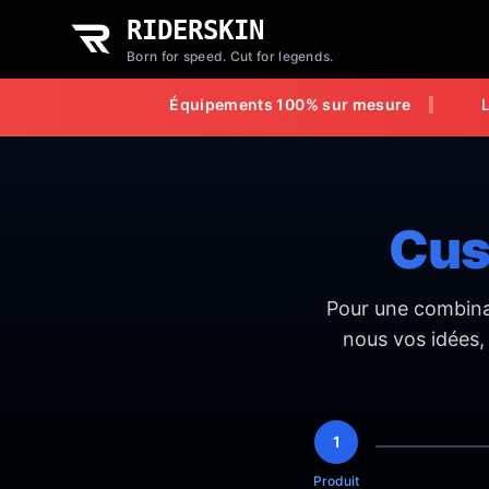
RIDERSKIN
Born for speed. Cut for legends.
Demande de devis sur-mesure - RiderSkin
Équipements 100% sur mesure
L
Cus
Pour une combinai
nous vos idées,
1
Produit