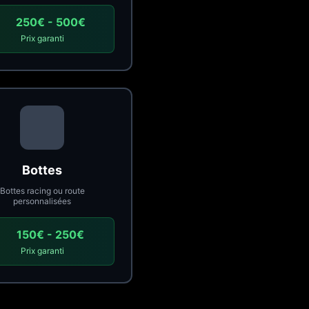
250€ - 500€
Prix garanti
Bottes
Bottes racing ou route
personnalisées
150€ - 250€
Prix garanti