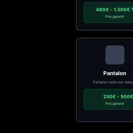
489€ - 1.500€ 
Prix garanti
Pantalon
Pantalon moto sur-mes
250€ - 500
Prix garanti