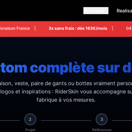
Boutique
Realis
ivraison France
3x sans frais : dès 163€/mois
04
tom complète sur d
son, veste, paire de gants ou bottes vraiment pers
 logos et inspirations : RiderSkin vous accompagne sur
fabrique à vos mesures.
2
3
Projet
Références