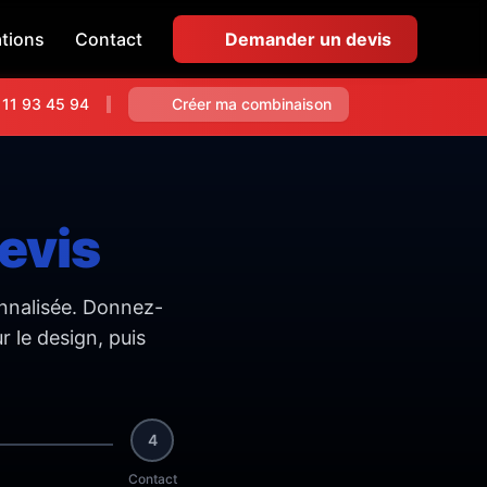
ations
Contact
Demander un devis
 11 93 45 94
Créer ma combinaison
evis
onnalisée. Donnez-
 le design, puis
4
Contact