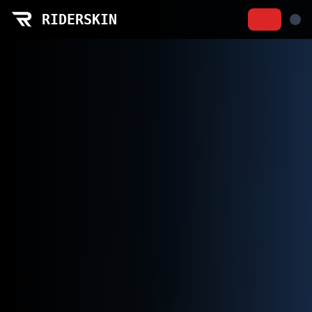
Realisations RiderSkin | Galerie combinaisons moto sur me
RIDERSKIN