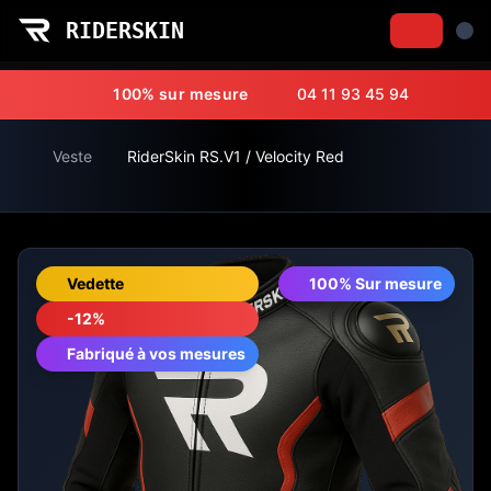
RIDERSKIN
RiderSkin RS.V1 / Velocity Red - RiderSkin
100% sur mesure
04 11 93 45 94
Veste
RiderSkin RS.V1 / Velocity Red
Vedette
100% Sur mesure
-12%
Fabriqué à vos mesures